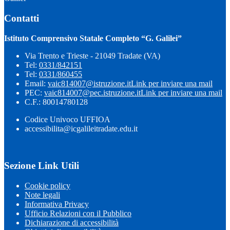
Contatti
Istituto Comprensivo Statale Completo “G. Galilei”
Via Trento e Trieste - 21049 Tradate (VA)
Tel:
0331/842151
Tel:
0331/860455
Email:
vaic814007@istruzione.it
Link per inviare una mail
PEC:
vaic814007@pec.istruzione.it
Link per inviare una mail
C.F.: 80014780128
Codice Univoco UFFIOA
accessibilita@icgalileitradate.edu.it
Sezione Link Utili
Cookie policy
Note legali
Informativa Privacy
Ufficio Relazioni con il Pubblico
Dichiarazione di accessibilità