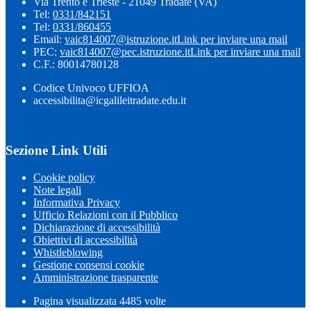
Via Trento e Trieste - 21049 Tradate (VA)
Tel:
0331/842151
Tel:
0331/860455
Email:
vaic814007@istruzione.it
Link per inviare una mail
PEC:
vaic814007@pec.istruzione.it
Link per inviare una mail
C.F.: 80014780128
Codice Univoco UFFIOA
accessibilita@icgalileitradate.edu.it
Sezione Link Utili
Cookie policy
Note legali
Informativa Privacy
Ufficio Relazioni con il Pubblico
Dichiarazione di accessibilità
Obiettivi di accessibilità
Whistleblowing
Gestione consensi cookie
Amministrazione trasparente
Pagina visualizzata
4485
volte