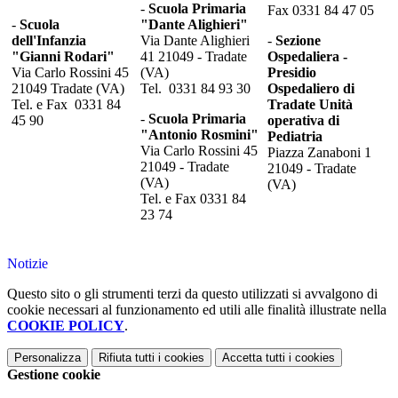
-
Scuola Primaria
Fax 0331 84 47 05
-
Scuola
"Dante Alighieri"
dell'Infanzia
Via Dante Alighieri
-
Sezione
"Gianni Rodari"
41 21049 - Tradate
Ospedaliera -
Via Carlo Rossini 45
(VA)
Presidio
21049 Tradate (VA)
Tel. 0331 84 93 30
Ospedaliero di
Tel. e Fax 0331 84
Tradate Unità
-
Scuola Primaria
45 90
operativa di
"Antonio Rosmini"
Pediatria
Via Carlo Rossini 45
Piazza Zanaboni 1
21049 - Tradate
21049 - Tradate
(VA)
(VA)
Tel. e Fax 0331 84
23 74
Notizie
Questo sito o gli strumenti terzi da questo utilizzati si avvalgono di
cookie necessari al funzionamento ed utili alle finalità illustrate nella
COOKIE POLICY
.
Personalizza
Rifiuta tutti
i cookies
Accetta tutti
i cookies
Gestione cookie