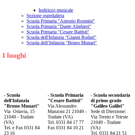
Indirizzo musicale
Sezione ospedaliera
Scuola Primaria "Antonio Rosmini"
Scuola Primaria "Dante Alighieri"
Scuola Primaria "Cesare Battisti"
Scuola dell'Infanzia "Gianni Rodari"
Scuola dell’Infanzia "Bruno Munari"
I luoghi
-
Scuola
-
Scuola Primaria
-
Scuola secondaria
dell'Infanzia
"Cesare Battisti"
di primo grado
"Bruno Munari"
Via Alessandro
"Galileo Galilei"
Via Oslavia, 15
Manzoni 21 21049 -
Sede di Direzione:
21049 - Tradate
Tradate (VA)
Via Trento e Trieste
(VA)
Tel. 0331 84 17 77
21049 - Tradate
Tel. e Fax 0331 84
Fax 0331 84 10 21
(VA)
23 16
Tel. 0331 84 21 51