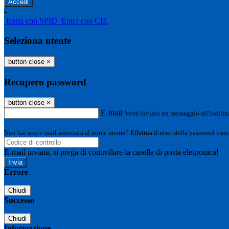
-
Entra con SPID
Entra con CIE
Seleziona utente
button close
×
Recupero password
button close
×
E-mail
Verrà inviato un messaggio all'indirizz
Non hai una e-mail associata al nome utente? Effettua il reset della password tram
E-mail inviata, si prega di controllare la casella di posta elettronica!
Errore
Chiudi
Successo
Chiudi
Informazione