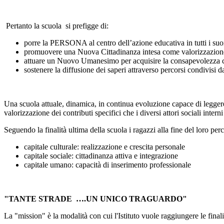
Pertanto la scuola si prefigge di:
porre la PERSONA al centro dell’azione educativa in tutti i suoi 
promuovere una Nuova Cittadinanza intesa come valorizzazione de
attuare un Nuovo Umanesimo per acquisire la consapevolezza che
sostenere la diffusione dei saperi attraverso percorsi condivisi d
Una scuola attuale, dinamica, in continua evoluzione capace di leggere i
valorizzazione dei contributi specifici che i diversi attori sociali intern
Seguendo la finalità ultima della scuola i ragazzi alla fine del loro 
capitale culturale: realizzazione e crescita personale
capitale sociale: cittadinanza attiva e integrazione
capitale umano: capacità di inserimento professionale
"TANTE STRADE ….UN UNICO TRAGUARDO"
La "mission" è la modalità con cui l'Istituto vuole raggiungere le final