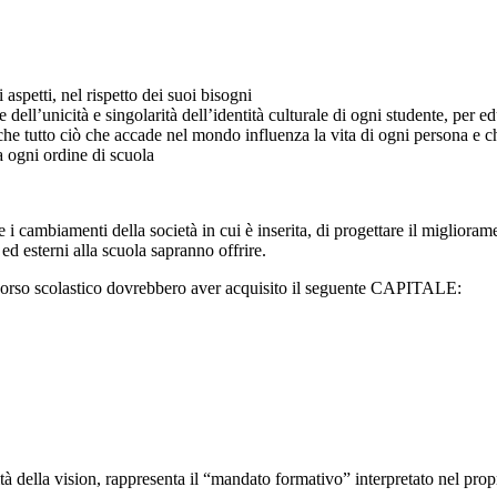
aspetti, nel rispetto dei suoi bisogni
ll’unicità e singolarità dell’identità culturale di ogni studente, per 
 tutto ciò che accade nel mondo influenza la vita di ogni persona e ch
a ogni ordine di scuola
 cambiamenti della società in cui è inserita, di progettare il miglioramen
i ed esterni alla scuola sapranno offrire.
percorso scolastico dovrebbero aver acquisito il seguente CAPITALE:
ità della vision, rappresenta il “mandato formativo” interpretato nel pro