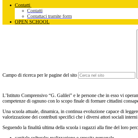
Contatti
Contatti
Contattaci tramite form
OPEN SCHOOL
Campo di ricerca per le pagine del sito
L’Istituto Comprensivo “G. Galilei” e le persone che in esso vi operano, 
competenze di ognuno con lo scopo finale di formare cittadini consapev
Una scuola attuale, dinamica, in continua evoluzione capace di leggere i
valorizzazione dei contributi specifici che i diversi attori sociali intern
Seguendo la finalità ultima della scuola i ragazzi alla fine del loro 
capitale culturale: realizzazione e crescita personale