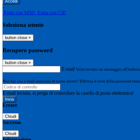
-
Entra con SPID
Entra con CIE
Seleziona utente
button close
×
Recupero password
button close
×
E-mail
Verrà inviato un messaggio all'indirizz
Non hai una e-mail associata al nome utente? Effettua il reset della password tram
E-mail inviata, si prega di controllare la casella di posta elettronica!
Errore
Chiudi
Successo
Chiudi
Informazione