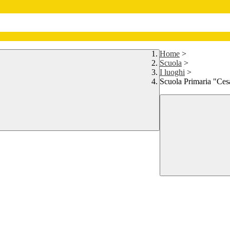
Home
>
Scuola
>
I luoghi
>
Scuola Primaria "Cesa