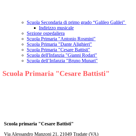
Scuola Secondaria di primo grado “Galileo Galilei"
Indirizzo musicale
Sezione ospedaliera
Scuola Primaria "Antonio Rosmini"
Scuola Primaria "Dante Alighieri"
Scuola Primaria "Cesare Battisti"
Scuola dell'Infanzia "Gianni Rodari"
Scuola dell’Infanzia "Bruno Munari"
Scuola Primaria "Cesare Battisti"
Scuola primaria "Cesare Battisti"
Via Alessandro Manzoni 21. 21049 Tradate (VA)