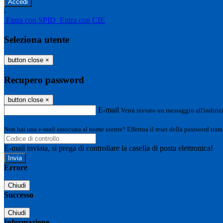
-
Entra con SPID
Entra con CIE
Seleziona utente
button close
×
Recupero password
button close
×
E-mail
Verrà inviato un messaggio all'indirizz
Non hai una e-mail associata al nome utente? Effettua il reset della password tram
E-mail inviata, si prega di controllare la casella di posta elettronica!
Errore
Chiudi
Successo
Chiudi
Informazione