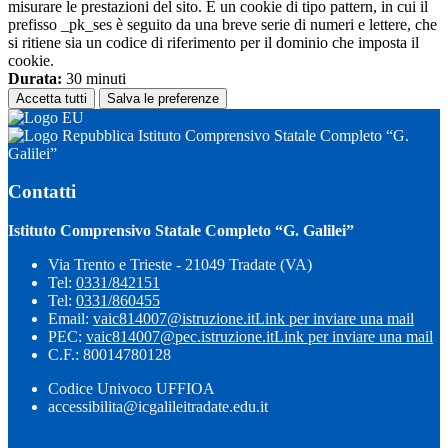
misurare le prestazioni del sito. È un cookie di tipo pattern, in cui il
prefisso _pk_ses è seguito da una breve serie di numeri e lettere, che
si ritiene sia un codice di riferimento per il dominio che imposta il
cookie.
Durata:
30 minuti
Accetta tutti
Salva le preferenze
Istituto Comprensivo Statale Completo “G.
Galilei”
Contatti
Istituto Comprensivo Statale Completo “G. Galilei”
Via Trento e Trieste - 21049 Tradate (VA)
Tel:
0331/842151
Tel:
0331/860455
Email:
vaic814007@istruzione.it
Link per inviare una mail
PEC:
vaic814007@pec.istruzione.it
Link per inviare una mail
C.F.: 80014780128
Codice Univoco UFFIOA
accessibilita@icgalileitradate.edu.it