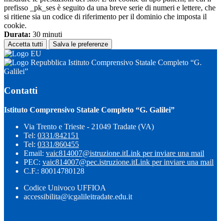
prefisso _pk_ses è seguito da una breve serie di numeri e lettere, che
si ritiene sia un codice di riferimento per il dominio che imposta il
cookie.
Durata:
30 minuti
Accetta tutti
Salva le preferenze
Istituto Comprensivo Statale Completo “G.
Galilei”
Contatti
Istituto Comprensivo Statale Completo “G. Galilei”
Via Trento e Trieste - 21049 Tradate (VA)
Tel:
0331/842151
Tel:
0331/860455
Email:
vaic814007@istruzione.it
Link per inviare una mail
PEC:
vaic814007@pec.istruzione.it
Link per inviare una mail
C.F.: 80014780128
Codice Univoco UFFIOA
accessibilita@icgalileitradate.edu.it