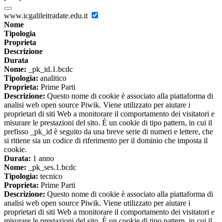
www.icgalileitradate.edu.it
Nome
Tipologia
Proprieta
Descrizione
Durata
Nome:
_pk_id.1.bcdc
Tipologia:
analitico
Proprieta:
Prime Parti
Descrizione:
Questo nome di cookie è associato alla piattaforma di
analisi web open source Piwik. Viene utilizzato per aiutare i
proprietari di siti Web a monitorare il comportamento dei visitatori e
misurare le prestazioni del sito. È un cookie di tipo pattern, in cui il
prefisso _pk_id è seguito da una breve serie di numeri e lettere, che
si ritiene sia un codice di riferimento per il dominio che imposta il
cookie.
Durata:
1 anno
Nome:
_pk_ses.1.bcdc
Tipologia:
tecnico
Proprieta:
Prime Parti
Descrizione:
Questo nome di cookie è associato alla piattaforma di
analisi web open source Piwik. Viene utilizzato per aiutare i
proprietari di siti Web a monitorare il comportamento dei visitatori e
misurare le prestazioni del sito. È un cookie di tipo pattern, in cui il