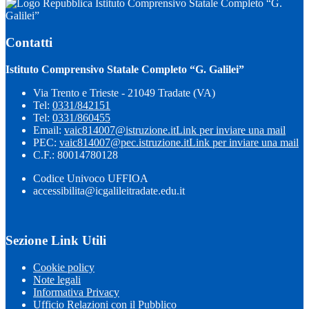
Istituto Comprensivo Statale Completo “G.
Galilei”
Contatti
Istituto Comprensivo Statale Completo “G. Galilei”
Via Trento e Trieste - 21049 Tradate (VA)
Tel:
0331/842151
Tel:
0331/860455
Email:
vaic814007@istruzione.it
Link per inviare una mail
PEC:
vaic814007@pec.istruzione.it
Link per inviare una mail
C.F.: 80014780128
Codice Univoco UFFIOA
accessibilita@icgalileitradate.edu.it
Sezione Link Utili
Cookie policy
Note legali
Informativa Privacy
Ufficio Relazioni con il Pubblico