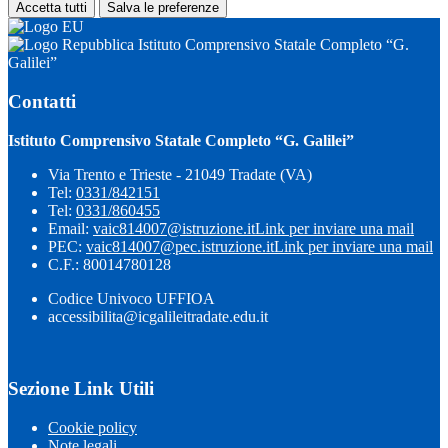
Accetta tutti
Salva le preferenze
Istituto Comprensivo Statale Completo “G.
Galilei”
Contatti
Istituto Comprensivo Statale Completo “G. Galilei”
Via Trento e Trieste - 21049 Tradate (VA)
Tel:
0331/842151
Tel:
0331/860455
Email:
vaic814007@istruzione.it
Link per inviare una mail
PEC:
vaic814007@pec.istruzione.it
Link per inviare una mail
C.F.: 80014780128
Codice Univoco UFFIOA
accessibilita@icgalileitradate.edu.it
Sezione Link Utili
Cookie policy
Note legali