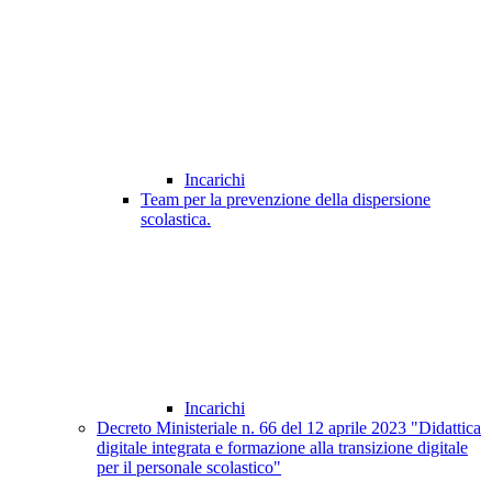
Incarichi
Team per la prevenzione della dispersione
scolastica.
Incarichi
Decreto Ministeriale n. 66 del 12 aprile 2023 "Didattica
digitale integrata e formazione alla transizione digitale
per il personale scolastico"