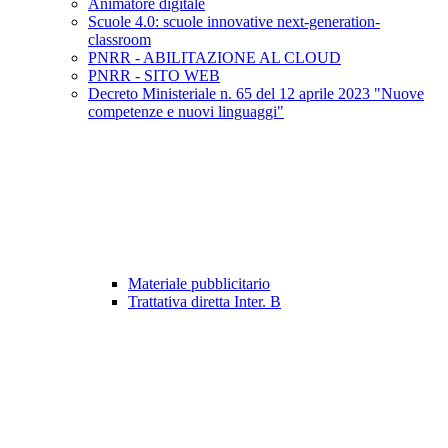
Animatore digitale
Scuole 4.0: scuole innovative next-generation-
classroom
PNRR - ABILITAZIONE AL CLOUD
PNRR - SITO WEB
Decreto Ministeriale n. 65 del 12 aprile 2023 "Nuove
competenze e nuovi linguaggi"
Materiale pubblicitario
Trattativa diretta Inter. B