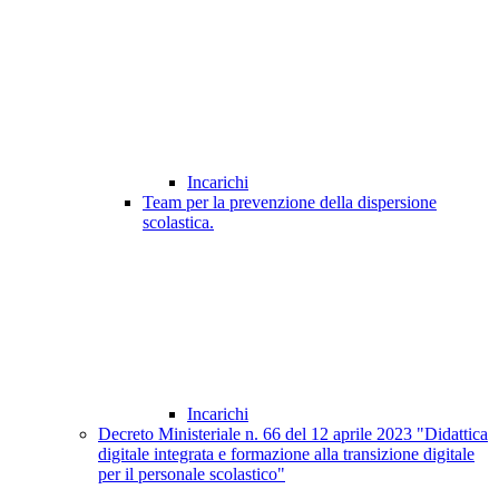
Incarichi
Team per la prevenzione della dispersione
scolastica.
Incarichi
Decreto Ministeriale n. 66 del 12 aprile 2023 "Didattica
digitale integrata e formazione alla transizione digitale
per il personale scolastico"