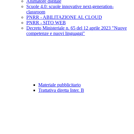
Animatore digitale
Scuole 4.0: scuole innovative next-generation-
classroom
PNRR - ABILITAZIONE AL CLOUD
PNRR - SITO WEB
Decreto Ministeriale n. 65 del 12 aprile 2023 "Nuove
competenze e nuovi linguaggi"
Materiale pubblicitario
Trattativa diretta Inter. B