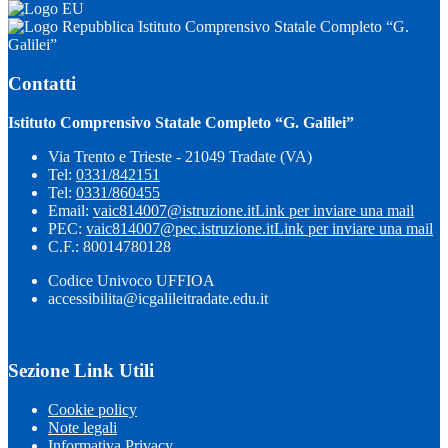
Istituto Comprensivo Statale Completo “G.
Galilei”
Contatti
Istituto Comprensivo Statale Completo “G. Galilei”
Via Trento e Trieste - 21049 Tradate (VA)
Tel:
0331/842151
Tel:
0331/860455
Email:
vaic814007@istruzione.it
Link per inviare una mail
PEC:
vaic814007@pec.istruzione.it
Link per inviare una mail
C.F.: 80014780128
Codice Univoco UFFIOA
accessibilita@icgalileitradate.edu.it
Sezione Link Utili
Cookie policy
Note legali
Informativa Privacy