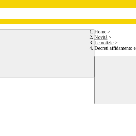
Home
>
Novità
>
Le notizie
>
Decreti affidamento e