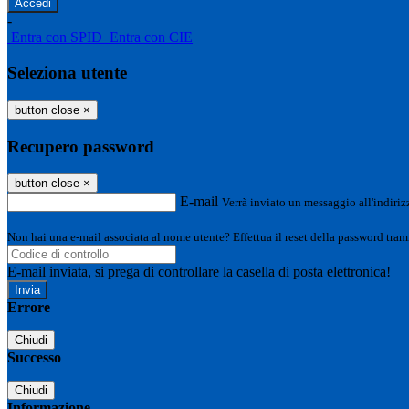
-
Entra con SPID
Entra con CIE
Seleziona utente
button close
×
Recupero password
button close
×
E-mail
Verrà inviato un messaggio all'indirizz
Non hai una e-mail associata al nome utente? Effettua il reset della password tram
E-mail inviata, si prega di controllare la casella di posta elettronica!
Errore
Chiudi
Successo
Chiudi
Informazione